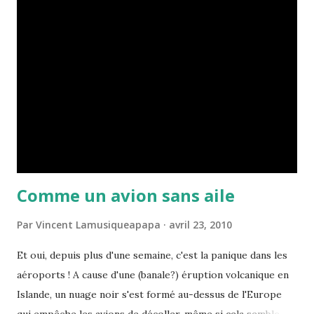
pour une bonne blague. Qui, de nos jours, oserait beugler
des paroles telles que "I am an Antichrist, I am an anarchist"
sans craindre d'être la risée générale ? Pourtant, en 75,
avec leurs tee-shirts déchirés et leurs rangers, nos quatre
Londoniens ont bel et bien fait trembler les sujets de Sa
Majesté. Nés d'une première formation, "The Strand...
Comme un avion sans aile
Par
Vincent Lamusiqueapapa
avril 23, 2010
Et oui, depuis plus d'une semaine, c'est la panique dans les
aéroports ! A cause d'une (banale?) éruption volcanique en
Islande, un nuage noir s'est formé au-dessus de l'Europe
qui empêche les avions de décoller, même si cela semble