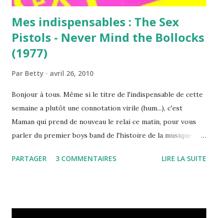
Mes indispensables : The Sex
Pistols - Never Mind the Bollocks
(1977)
Par
Betty
avril 26, 2010
Bonjour à tous. Même si le titre de l'indispensable de cette
semaine a plutôt une connotation virile (hum...), c'est
Maman qui prend de nouveau le relai ce matin, pour vous
parler du premier boys band de l'histoire de la musique.
Non, n'ayez crainte, les "To be 3", ce n'est pas pour
PARTAGER
3 COMMENTAIRES
LIRE LA SUITE
aujourd'hui ! Les gugusses en question, bien que peu
recommandables et fortement amateuristes, ont, à leur
manière, révolutionné l'histoire du rock et marqué leur
époque... Evidemment, s'ils sortaient "Never Mind the
Bollocks" aujourd'hui, les Sex Pistols passeraient sûrement