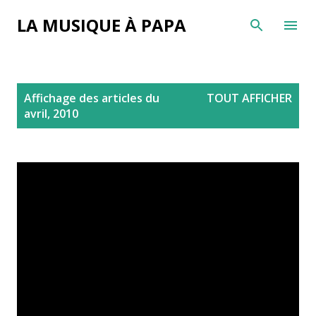
Accéder au contenu principal
LA MUSIQUE À PAPA
A
Affichage des articles du
TOUT AFFICHER
r
avril, 2010
t
i
c
l
e
s