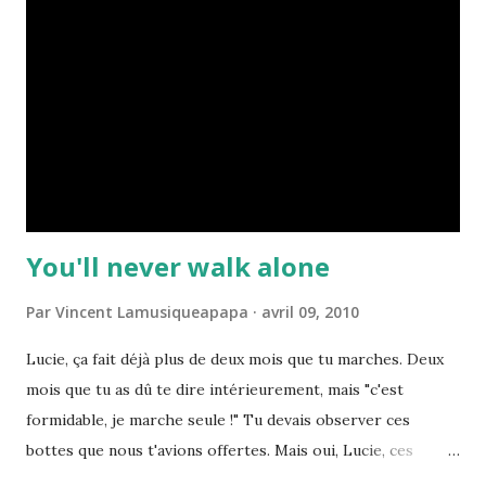
Eno se lance dans une carrière solo avec l'album qui nous
intéresse aujourd'hui. Toujours aussi glam et flamboyant
mais plus expérimental, "Here Come the Warm Jets" se
veut avant-gardiste et déjanté. Tous...
You'll never walk alone
Par
Vincent Lamusiqueapapa
avril 09, 2010
Lucie, ça fait déjà plus de deux mois que tu marches. Deux
mois que tu as dû te dire intérieurement, mais "c'est
formidable, je marche seule !" Tu devais observer ces
bottes que nous t'avions offertes. Mais oui, Lucie, ces
bottes étaient bien faites pour marcher ! Depuis le début,