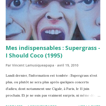
réécouter inlassablement la jolie triplette
"Birdlandstorm"/"I Wanna Discover You"/"406". Dondolo me
rappelle les débuts des Little Rabbits : la même recherche
de la mélodie pop parfaite, le même détachement dans le
chant, le même humour aussi. Parce que des chanteurs fra...
Mes indispensables : Supergrass -
I Should Coco (1995)
Par
Vincent Lamusiqueapapa
avril 19, 2010
Lundi dernier, l'information est tombée : Supergrass n'est
plus, ou plutôt ne sera plus après quelques concerts
d'adieu, dont notamment une Cigale, à Paris, le 11 juin
prochain. Et je ne suis pas vraiment surpris, ni même déçu,
juste un peu nostalgique. Comme pour beaucoup de