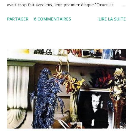
avait trop fait avec eux, leur premier disque "Oracular
Spectacular" avait pour moi été largement surestimé. Si le
PARTAGER
6 COMMENTAIRES
LIRE LA SUITE
disque était bon, j'en conviens, il ne méritait sûrement pas
autant d'éloges et tenait la route surtout grâce à quelques
tubes imparables, "Time To Pretend" ou "Kids" en
particulier. Et puis, arrive donc "Congratulations" et là,
franchement, le titre est mérité, car MGMT y démontre
rapidement, qu'ils ne sont pas qu'un simple feu de paille et
qu'une courte hype, mais un groupe sur lequel il va falloir
définitivement compter. Dès "It's Working", ça marche
comme qui dirait :) Le groupe nous embarque d'entrée dans
un ouragan de pop bariolée, mélodique et jouissive qui
emporte tout sur son passage. Les influences...