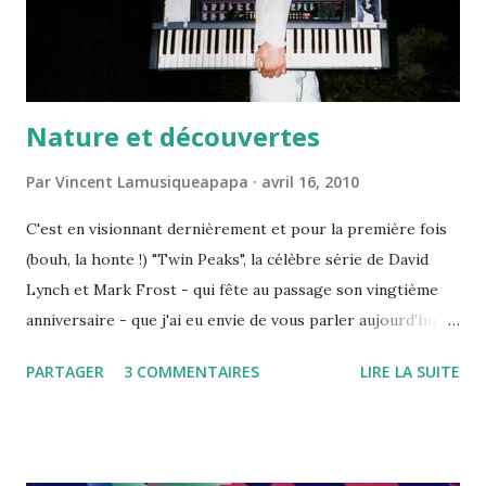
audio est tout ce qu'il y a de plus classique, la qualité ...
Nature et découvertes
Par
Vincent Lamusiqueapapa
avril 16, 2010
C'est en visionnant dernièrement et pour la première fois
(bouh, la honte !) "Twin Peaks", la célèbre série de David
Lynch et Mark Frost - qui fête au passage son vingtième
anniversaire - que j'ai eu envie de vous parler aujourd'hui
de ... synthétiseur. Et oui, le synthétiseur, cet instrument
PARTAGER
3 COMMENTAIRES
LIRE LA SUITE
qui aura marqué de son empreinte indélébile toute une
décennie musicale, les très décriées années 80. Depuis, il
refait peu à peu surface de manière plus ou moins éparse
mais est désormais rarement employé seul. En tout cas,