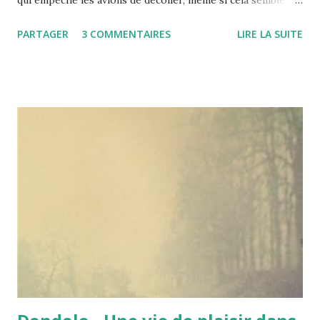
désormais, petit à petit, rentrer dans l'ordre. Pour celles et
PARTAGER
3 COMMENTAIRES
LIRE LA SUITE
ceux qui ne seraient pas sensibles au charme adolescent du
jeune (et pas encore scientologue?) Tom Cruise, vous
pouvez toujours aller voir par là de très belles images du
volcan en question, ça se passe à Eyjafjallajokull - ça ne
s'invente pas ! - et ça donnerait bien envie d'aller là-bas...
une fois que le trafic sera redevenu normal ;) Plus rien ne va
donc et c'est toute une économie qui perd ses moyens,
mais aussi des vacanciers qui se retrouvent bloqués à
l'autre bout du monde. Triste réalité, comme quoi, nous
sommes finalement bien peu de choses et encore et
toujours à la merci de dame nature. Voler, oui, voler, cette
belle et grande invention, cet...