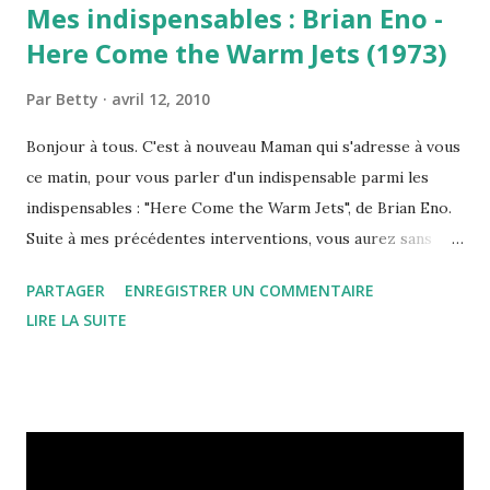
Mes indispensables : Brian Eno -
Here Come the Warm Jets (1973)
Par
Betty
avril 12, 2010
Bonjour à tous. C'est à nouveau Maman qui s'adresse à vous
ce matin, pour vous parler d'un indispensable parmi les
indispensables : "Here Come the Warm Jets", de Brian Eno.
Suite à mes précédentes interventions, vous aurez sans
doute deviné qu'il m'est quasi-impossible de parler de rock
PARTAGER
ENREGISTRER UN COMMENTAIRE
sans prononcer à un moment donné le nom de Brian Eno. Et
LIRE LA SUITE
pour cause... Voyez-vous, si j'ai épousé Papa, c'est en
grande partie parce qu'il avait "Here Come the Warm Jets"
et "Before and After Science" dans sa discothèque... Comme
quoi le mariage tient à peu de choses ! Mais revenons à nos
moutons et à nos "Warms Jets"... Après des débuts plus que
prometteurs au sein de Roxy Music au début des années 70,