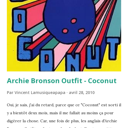
groupe britannique -, le tout saupoudré d'un jeu de guitare
un peu trop démonstratif à mon goût. Mais dans leur style,
ils se débrouillent plutôt pas mal. En plus, ils ne sont pas
franchement aidés, puisque leur guitariste principal n'a pas
pu être présent. Ils ont aussi la particularité d'avoir un
bassiste français, ce qui explique sans doute le fait qu'ils
aient réussi à se produire à Paris sans avoir pour autant
sorti un seul véritable disque à ce ...
Archie Bronson Outfit - Coconut
Par
Vincent Lamusiqueapapa
avril 28, 2010
Oui, je sais, j'ai du retard, parce que ce "Coconut" est sorti il
y a bientôt deux mois, mais il me fallait au moins ça pour
digérer la chose. Car, une fois de plus, les anglais d'Archie