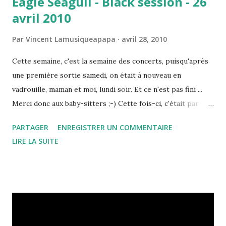
Eagle Seagull - Black session - 26
avril 2010
Par
Vincent Lamusiqueapapa
avril 28, 2010
Cette semaine, c'est la semaine des concerts, puisqu'après
une première sortie samedi, on était à nouveau en
vadrouille, maman et moi, lundi soir. Et ce n'est pas fini ...
Merci donc aux baby-sitters ;-) Cette fois-ci, c'était par
l'entremise de la divine paire Lenoir/Soulier, inaltérable
PARTAGER
ENREGISTRER UN COMMENTAIRE
couple rock officiant le soir sur France Inter, et de leurs
LIRE LA SUITE
savoureuses black sessions (déjà la 314ème!). Lenoir avoue
pour une fois, prendre un risque, ne connaissant que peu
ou prou Eagle Seagull, cette formation originaire du
Nebraska et ne sachant pas trop ce qu'elle peut donner à
voir et à entendre en live. Un mélange entre Arcade Fire
(décidément, ceux-là sont toujours systématiquement cités)