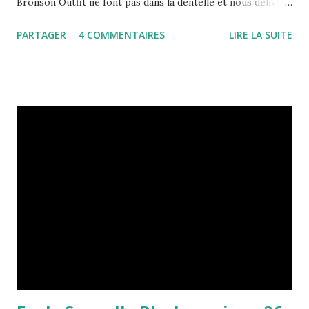
Bronson Outfit ne font pas dans la dentelle et nous délivre
un disque de rock pyschédélique, toute guitare et toute
PARTAGER
4 COMMENTAIRES
LIRE LA SUITE
barbe dehors. Le genre de trucs qui transpire littéralement
la testostérone. En plus, ça démarre sur les chapeaux de
roue avec un "Magnetic Warrior" qui, d'entrée, fait
immédiatement fuir tous les réticents à ce genre de
musique : c'est lourd, poisseux, que dis-je, marécageux.
Toujours pas de compromis donc et quelques titres qui
claquent comme l'excellent single "Shark's tooth" ou
encore "Hoola". Le son se fait plus électro, production Tom
Goldswhorthy (DFA Records) oblige, mais reste toujours
aussi cradingue. Mais là où les Archie Bronson Outfit ont
gagné, c'est sans doute en variété, car si on pouvait faire
un reproch...