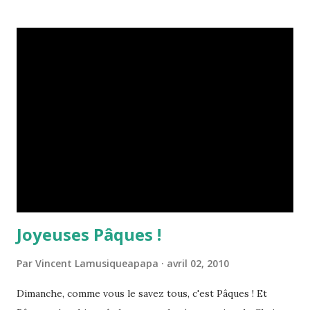
l'oreille, sans être forcément transcendant, toujours aussi
soigné, tant dans les paroles que les musiques. Mais
forcément ça donne aussi envie de réécouter les vieux
disques, histoire de comparer et de voir le chemin
parcouru. Et force est de constater que mon préféré reste
encore aujourd'hui, "La Question", chef d'oeuvre de
délicatesse et de justesse. La chanson titre tout d'abord est
une merveille et m'arrache presque des larmes à chaque
écoute, parce que tout simplement, ça sonne juste. Et c'est
tout le disque qui est dans le même ton, mélancolique, san...
Joyeuses Pâques !
Par
Vincent Lamusiqueapapa
avril 02, 2010
Dimanche, comme vous le savez tous, c'est Pâques ! Et