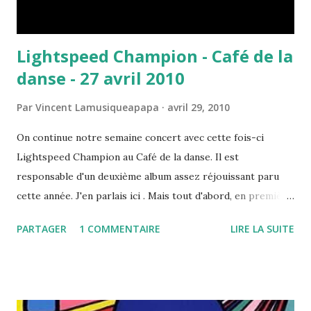
Lightspeed Champion - Café de la
danse - 27 avril 2010
Par
Vincent Lamusiqueapapa
avril 29, 2010
On continue notre semaine concert avec cette fois-ci
Lightspeed Champion au Café de la danse. Il est
responsable d'un deuxième album assez réjouissant paru
cette année. J'en parlais ici . Mais tout d'abord, en première
partie, nous avons droit aux Kurran and the Wolfnotes ,
PARTAGER
1 COMMENTAIRE
LIRE LA SUITE
sympathique groupe de folk anglais. Première constatation
: ce n'est pas forcément le genre de musique dont je raffole
à proprement parler, car on y retrouve des sonorités blues
voire country - au passage, étonnantes influences pour un