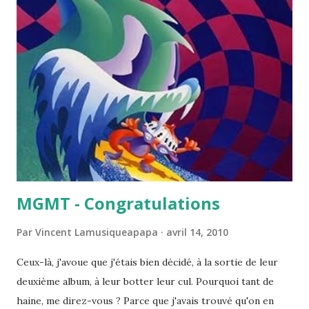
jamais nous n'avons retrouvé ce célèbre jeu de claviers
typique de ces années-là. Vous savez, celui qui consistait à
jouer seulement avec deux ou trois doigts, si possible de la
main gauche et le tout sans regarder les touches. Le
rapport avec "Twin Peaks" ? C'est évidemment son fameux
générique : le rouge-gorge (?), les cheminées, la scierie, la
cascade et ce sentiment de sérénité, d'apaisement et de
calme absolu qui semble s'en...
MGMT - Congratulations
Par
Vincent Lamusiqueapapa
avril 14, 2010
Ceux-là, j'avoue que j'étais bien décidé, à la sortie de leur
deuxième album, à leur botter leur cul. Pourquoi tant de
haine, me direz-vous ? Parce que j'avais trouvé qu'on en