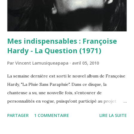
de la production très américaine, mais on a rarement été
aussi proche de s'en détacher. C'est va...
Mes indispensables : Françoise
Hardy - La Question (1971)
Par
Vincent Lamusiqueapapa
avril 05, 2010
La semaine dernière est sorti le nouvel album de Françoise
Hardy, "La Pluie Sans Parapluie". Dans ce disque, la
chanteuse a su, une nouvelle fois, s'entourer de
personnalités en vogue, puisqu'ont participé au projet
Calogero, La Grande Sophie, Arthur H ou encore Jean-
PARTAGER
1 COMMENTAIRE
LIRE LA SUITE
Louis Murat sans oublier le fidèle Alain Lubrano. Que dire
de cette nouveauté ? Que c'est plutôt bon, agréable à