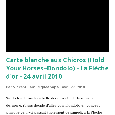
et Pulp nous dit-il. Faut voir. A l'écoute de leur dernier
disque, j'y entends plutôt du Franz Ferdinand. 22h passés de
quelques minutes, les Eagle Seagull rentrent donc en scène
et derrière les deux claviers, se placent d'une part, un petit
barbu à forte tignasse mais en...
Carte blanche aux Chicros (Hold
Your Horses+Dondolo) - La Flèche
d'or - 24 avril 2010
Par
Vincent Lamusiqueapapa
avril 27, 2010
Sur la foi de ma très belle découverte de la semaine
dernière, j'avais décidé d'aller voir Dondolo en concert
puisque celui-ci passait justement ce samedi, à la Flèche