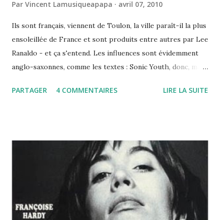
Par
Vincent Lamusiqueapapa
avril 07, 2010
Ils sont français, viennent de Toulon, la ville paraît-il la plus
ensoleillée de France et sont produits entre autres par Lee
Ranaldo - et ça s'entend. Les influences sont évidemment
anglo-saxonnes, comme les textes : Sonic Youth, donc, mais
aussi parfois The Fall ou The Kills. Bref, cela a tout pour
PARTAGER
4 COMMENTAIRES
LIRE LA SUITE
me plaire, à part peut-être la nationalité des membres. Car
ne nous voilons pas la face, la France n'a jamais été un
terreau très fertile pour ce genre de musique. Le
problème que nous avons souvent, c'est ce sentiment
d'infériorité latent, ce respect poli des "maîtres", ce qui
débouche au mieux sur des copies agréables et appliquées,
au pire sur des plagiats laborieux et inconsistants. Jamais
ou presque sur des choses vraiment originales, ayant une
personnalité propre. Avec Hifiklub, on n'échappe pas
encore complètement au phénomène, sans doute en raison