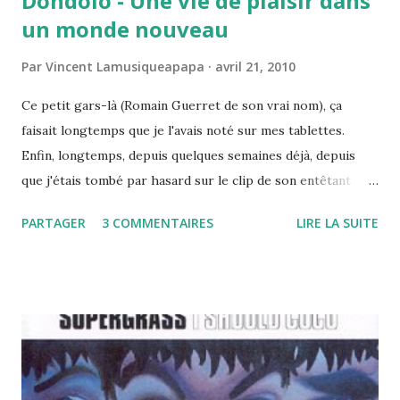
Dondolo - Une vie de plaisir dans
un monde nouveau
Par
Vincent Lamusiqueapapa
avril 21, 2010
Ce petit gars-là (Romain Guerret de son vrai nom), ça
faisait longtemps que je l'avais noté sur mes tablettes.
Enfin, longtemps, depuis quelques semaines déjà, depuis
que j'étais tombé par hasard sur le clip de son entêtant
"Fauvisme", le genre de chanson qui sitôt écoutée, ne vous
PARTAGER
3 COMMENTAIRES
LIRE LA SUITE
lâche plus. Encore un nouveau chanteur de pop/rock made
in France qui essaie tant bien que mal de chanter dans la
langue de Shakespeare, me direz-vous ! Et vous aurez
raison. Le problème, c'est qu'ici, même si le chant n'est
évidemment pas le point fort, il y a les mélodies. Et des
mélodies incroyablement accrocheuses pour un petit
frenchie. Impossible par exemple de ne pas vouloir