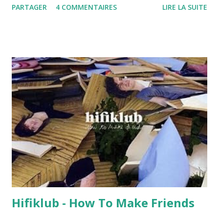
PARTAGER
4 COMMENTAIRES
LIRE LA SUITE
nous marchons ensemble. Je ne suis jamais très loin. En
quelque sorte, c'est comme si tu marchais encore dans mes
chaussures. Ensuite, petit à petit, tu prendras de
l'assurance puis tu partiras et tu marcheras alors loin de
moi, Tu suivras ce chemin, ton chemin. C'est comme ça,
c'est ce qu'on appelle la marche de la vie. Pourtant, j'espère
que jamais tu ne marcheras à l'ombre, du mauvais côté. De
toute façon, saches que quoique tu fasses, j'aimerai
toujours ta façon de marcher Non, Lucie, tu ne marcheras
jamais seule.
Hifiklub - How To Make Friends