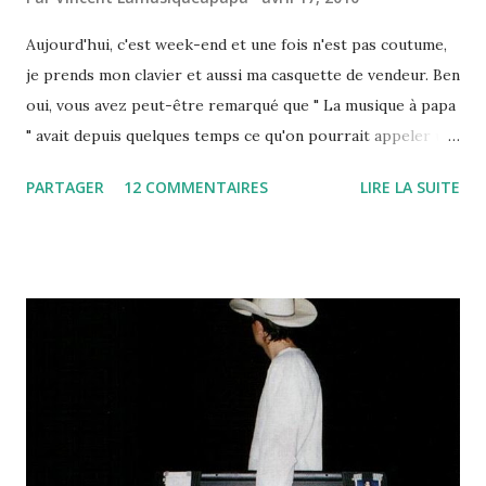
Aujourd'hui, c'est week-end et une fois n'est pas coutume,
je prends mon clavier et aussi ma casquette de vendeur. Ben
oui, vous avez peut-être remarqué que " La musique à papa
" avait depuis quelques temps ce qu'on pourrait appeler un
"partenaire commercial" : Top Achat . C'est par son
PARTAGER
12 COMMENTAIRES
LIRE LA SUITE
intermédiaire que je vais donc vous parler aujourd'hui de la
mini chaîne Samsung MM-G25R que j'ai pu tester pour vous
... Alors, tout d'abord, comme vous pouvez le voir sur la
photo ci-dessus, cette chaîne a plutôt de l'allure. De plus,
elle est d'un encombrement minimum (230 (L) x 154 (H) x 251
(P) mm) et d'une puissance maximum (120W) ! Les petites
enceintes sont sympas et pour le prix, la chaîne dispose de
fonctionnalités non négligeables : Radio, CD audio, MP3
/WMA, port USB, Rip de CD, etc. Passons les donc en
revue : Lecture CD audio / MP3 /WMA La lecture d'un CD