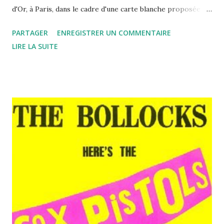
d'Or, à Paris, dans le cadre d'une carte blanche proposée au
groupe parisien des Chicros. Drôle de soirée d'abord,
PARTAGER
ENREGISTRER UN COMMENTAIRE
puisque pendant près d'une heure, nous n'étions que
LIRE LA SUITE
quelques personnes, à peine une dizaine dans la salle, à
attendre que les trois formations programmées s'y
produisent. Drôle de sensation et pensée émue pour ces
jeunes groupes qui allaient devoir ainsi jouer devant une si
faible audience. Pas facile en effet de débuter ou de percer
dans ce monde très fermé car trop ouvert, du "tous-
médias" où l'accès à la musique est si facile et bien souvent
gratuit. Premier concert de la soirée donc et un public qui
se densifie petit à petit : les parisiens de Hold Your Horses.
Ils sont six sur scène : 2 guitares, une basse, une batterie
(pour une fois, c'est une femm...