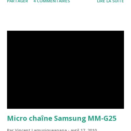
PARTAGER
4 COMMENTAIRES
LIRE LA SUITE
groupes aimés, je ne suivais plus la carrière de Supergrass
depuis quelques temps déjà, disons depuis "Life On Other
Planets" en 2002 et une sympathique prestation au festival
des Vieilles Charrues l'année suivante entre Laurent Voulzy,
Bénabar et REM. Je l'ai déjà dit mais en musique, je ne suis
souvent pas très fidèle. Il faut dire que les Supergrass
avaient bien changé depuis leurs débuts tonitruants en 1994
en pleine période brit-pop. Avec "Caught by the fuzz",
"Mansize Rooster" ou "Alright", ils donnaient un grand coup
de pied dans la fourmilière et renvoyaient à leurs chères
études tous ces groupes de jeunes gens bien peignés qui
se prenaient souven...
Micro chaîne Samsung MM-G25
Par
Vincent Lamusiqueapapa
avril 17, 2010